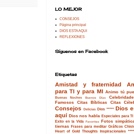
LO MEJOR
CONSEJOS
Página principal
DIOS ESTA AQUI
REFLEXIONES
Síguenos en Facebook
Etiquetas
Amistad y fraternidad
A
para TI y para MI
Animo tú pu
Celebridad
Buenas Noches
Buenos Días
Famosos
Citas Bíblicas
Citas Céle
Consejos
Dios e
Dios *****
Delicias
aquí
Dios nos habla
Especiales para TI 
Fotos simpátic
Exito en la Vida
Favoritas
tiernas
Frases para meditar
Gráficos Chis
Heart of Gold Thoughts
Inspiracionales ****