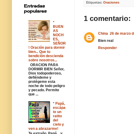
Etiquetas:
Oraciones
Entradas
populares
1 comentario:
*
BUEN
AS
China
26 de marzo d
NOCH
ES,
Bien real
SEÑOR
! Oración para dormir
Responder
bien... Que tu
bendición descienda
sobre nosotros...
ORACION PARA
DORMIR BIEN Señor,
Dios todopoderoso,
defiéndeme y
protégeme esta
noche de todo peligro
y pecado. Permite
que ...
* Papá,
escápa
te un
ratito
del
cielo y
ven a abrazarme!
Te extraño, Papá... y