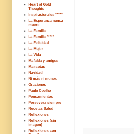
Heart of Gold
Thoughts
Inspiracionales *****
La Esperanza nunca
muere
La Familia
La Familia *****
La Felicidad
La Mujer
La Vida
Mafalda y amigos
Mascotas
Navidad
Ni más ni menos
Oraciones
Paulo Coelho
Pensamientos
Persevera siempre
Recetas Salud
Reflexiones
Reflexiones (sin
imagen)
Reflexiones con