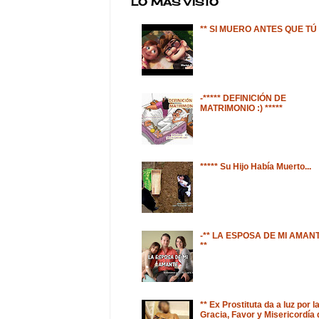
LO MÁS VISTO
** SI MUERO ANTES QUE TÚ
-***** DEFINICIÓN DE
MATRIMONIO :) *****
***** Su Hijo Había Muerto...
-** LA ESPOSA DE MI AMANT
**
** Ex Prostituta da a luz por l
Gracia, Favor y Misericordía 