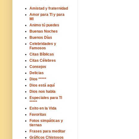
Amistad y fraternidad
Amor para TI y para
MI
Animo tú puedes
Buenas Noches
Buenos Días
Celebridades y
Famosos
Citas Bíblicas
Citas Célebres
Consejos
Delicias
Dios *****
Dios está aquí
Dios nos habla
Especiales para TI
*****
Exito en la Vida
Favoritas
Fotos simpáticas y
tiernas
Frases para meditar
Gráficos Chistosos